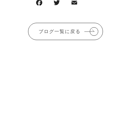
F
T
E
共
a
w
m
有
c
it
ai
e
te
l
ブログ一覧に戻る
b
r
o
o
k