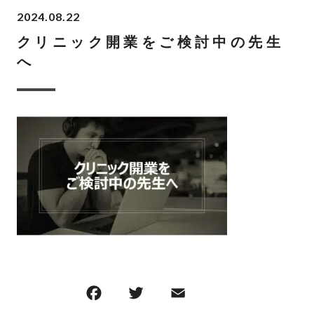
2024.08.22
クリニック開業をご検討中の先生
へ
F
T
E
共