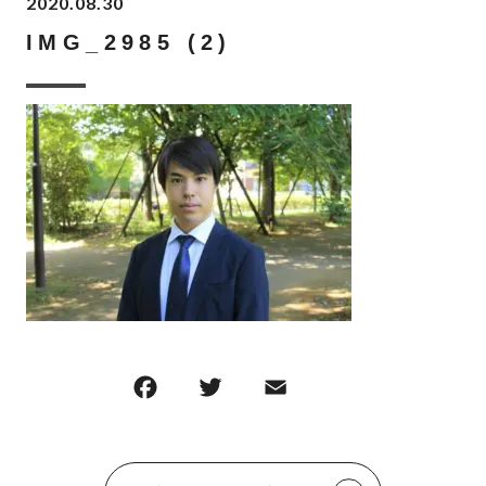
2020.08.30
IMG_2985 (2)
F
T
E
共
a
w
m
有
c
it
ai