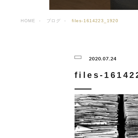
HOME
ブログ
files-1614223_1920
2020.07.24
files-1614