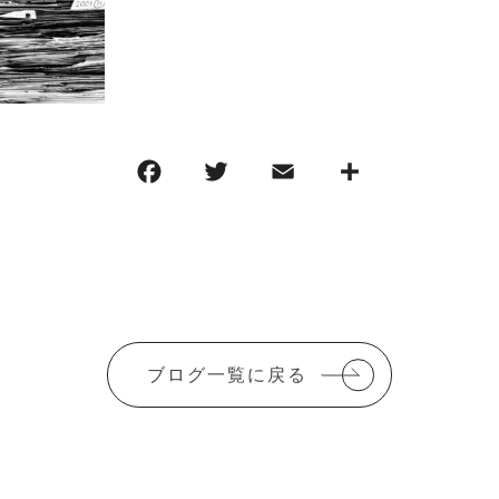
F
T
E
共
a
w
m
有
c
it
ai
e
te
l
b
r
o
ブログ一覧に戻る
o
k