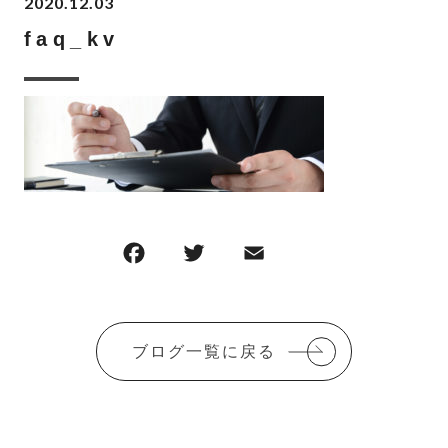
2020.12.03
faq_kv
F
T
E
共
a
w
m
有
c
it
ai
e
te
l
ブログ一覧に戻る
b
r
o
o