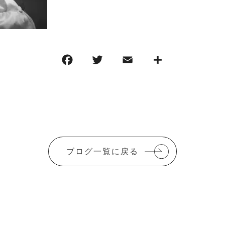
F
T
E
共
a
w
m
有
c
it
ai
e
te
l
b
r
o
ブログ一覧に戻る
o
k