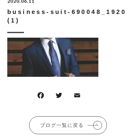
2020.06.11
business-suit-690048_1920
(1)
F
T
E
共
a
w
m
有
c
it
ai
e
te
l
ブログ一覧に戻る
b
r