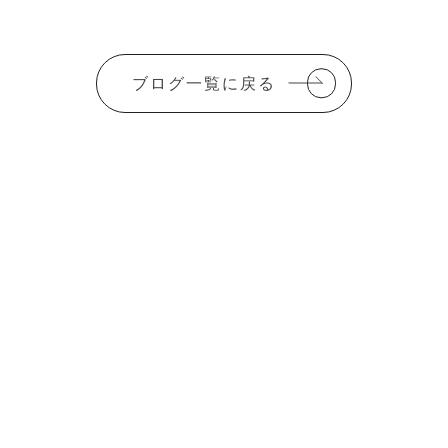
a
w
m
有
c
it
ai
e
te
l
ブログ一覧に戻る
b
r
o
o
k