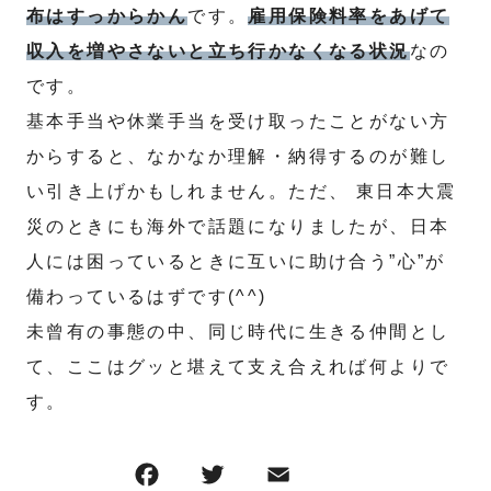
布はすっからかん
です。
雇用保険料率をあげて
収入を増やさないと立ち行かなくなる状況
なの
です。
基本手当や休業手当を受け取ったことがない方
からすると、なかなか理解・納得するのが難し
い引き上げかもしれません。ただ、 東日本大震
災のときにも海外で話題になりましたが、日本
人には困っているときに互いに助け合う”心”が
備わっているはずです(^^)
未曾有の事態の中、同じ時代に生きる仲間とし
て、ここはグッと堪えて支え合えれば何よりで
す。
F
T
E
共