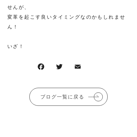
せんが、
変革を起こす良いタイミングなのかもしれませ
ん！
いざ！
F
T
E
共
a
w
m
有
c
it
ai
e
te
l
ブログ一覧に戻る
b
r
o
o
k