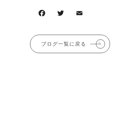
F
T
E
共
a
w
m
有
c
it
ai
e
te
l
ブログ一覧に戻る
b
r
o
o
k