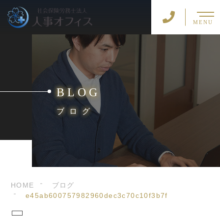
MENU
BLOG
ブログ
HOME
ブログ
e45ab600757982960dec3c70c10f3b7f