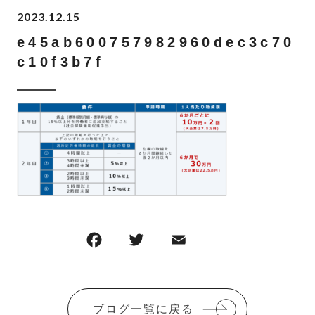
2023.12.15
e45ab600757982960dec3c70
c10f3b7f
F
T
E
共
a
w
m
有
c
it
ai
e
te
l
ブログ一覧に戻る