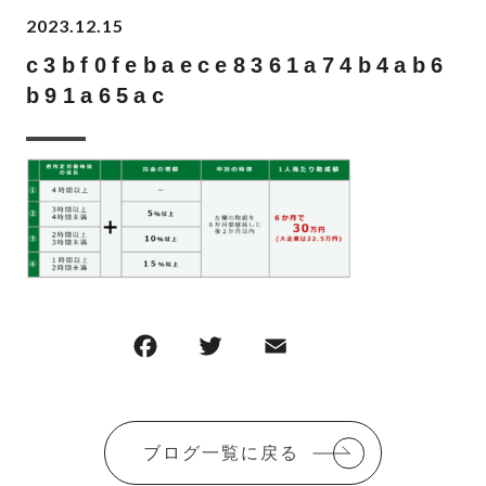
2023.12.15
c3bf0febaece8361a74b4ab6
b91a65ac
F
T
E
共
a
w
m
有
c
it
ai
e
te
l
ブログ一覧に戻る