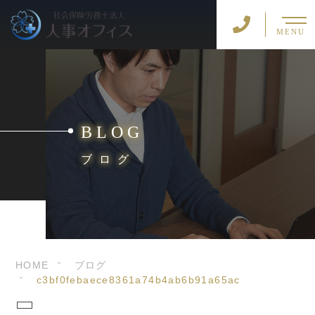
MENU
BLOG
ブログ
HOME
ブログ
c3bf0febaece8361a74b4ab6b91a65ac