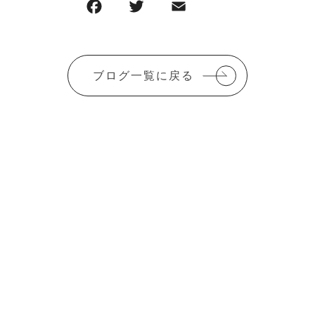
F
T
E
共
a
w
m
有
c
it
ai
e
te
l
ブログ一覧に戻る
b
r
o
o
k