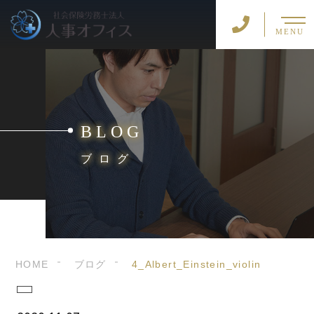
MENU
BLOG
ブログ
HOME
ブログ
4_Albert_Einstein_violin