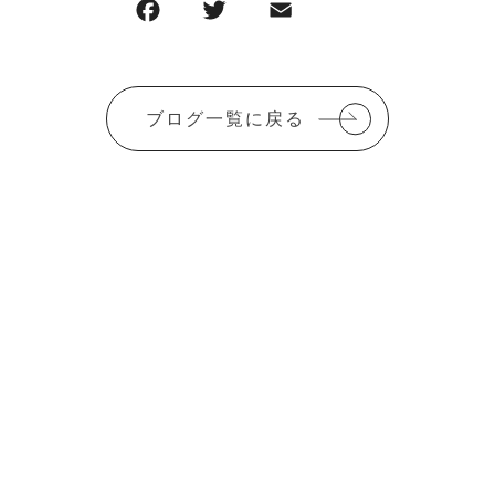
F
T
E
共
a
w
m
有
c
it
ai
e
te
l
ブログ一覧に戻る
b
r
o
o
k