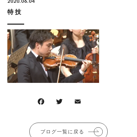
2020.06.04
特技
F
T
E
共
a
w
m
有
c
it
ai
e
te
l
ブログ一覧に戻る