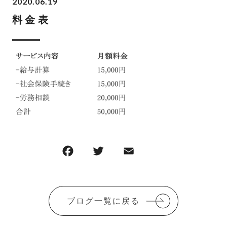
2020.06.19
料金表
F
T
E
共
a
w
m
有
c
it
ai
e
te
l
ブログ一覧に戻る
b
r