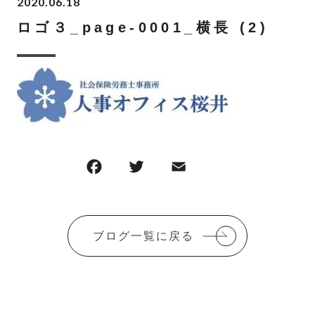
2020.06.18
ロゴ３_page-0001_横長 (2)
F
T
E
共
a
w
m
有
c
it
ai
e
te
l
ブログ一覧に戻る
b
r
o
o