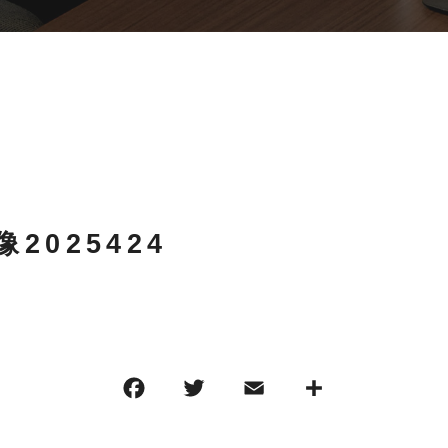
2025424
4
F
T
E
共
a
w
m
有