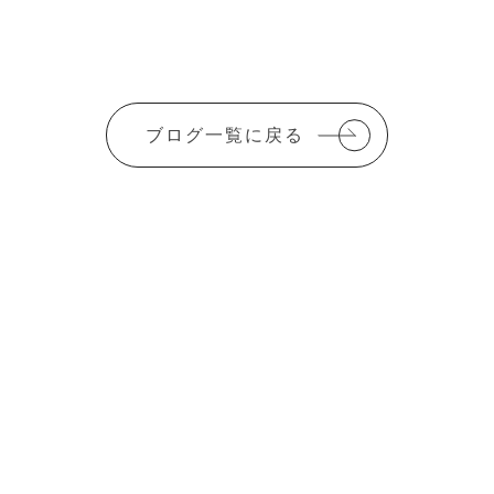
c
it
ai
e
te
l
b
r
o
ブログ一覧に戻る
o
k